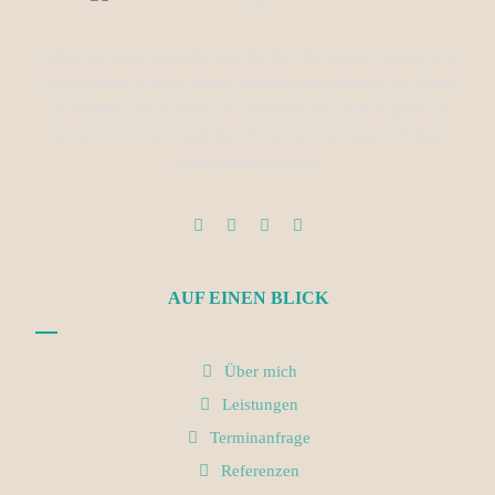
Leben bedeutet Veränderung, die Zeit hinterlässt Spuren und
Geschichten. Mut ist, deine Veränderung selbst in die Hand
zu nehmen, alte Kapitel zu schließen und neue Kapitel zu
schreiben. Gerne begleite ich dich bei den ersten Zeilen
deiner neuen Kapitel.
AUF EINEN BLICK
Über mich
Leistungen
Terminanfrage
Referenzen