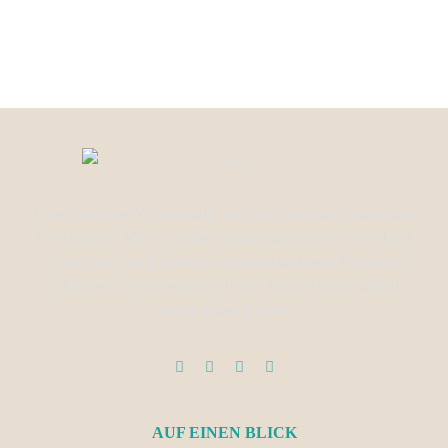
Leben bedeutet Veränderung, die Zeit hinterlässt Spuren und
Geschichten. Mut ist, deine Veränderung selbst in die Hand
zu nehmen, alte Kapitel zu schließen und neue Kapitel zu
schreiben. Gerne begleite ich dich bei den ersten Zeilen
deiner neuen Kapitel.
AUF EINEN BLICK