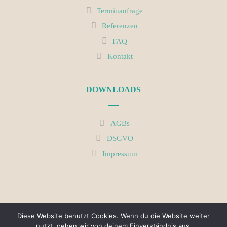
Terminanfrage
Referenzen
FAQ
Kontakt
DOWNLOADS
AGBs
DSGVO
Impressum
Diese Website benutzt Cookies. Wenn du die Website weiter
Copyright © 2026 BETTINA BOGNER | COACHING | SUPERVISION |
nutzt, gehen wir von deinem Einverständnis aus.