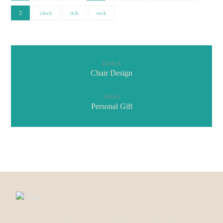
clock
tick
tock
Zurück
Chair Design
Weiter
Personal Gift