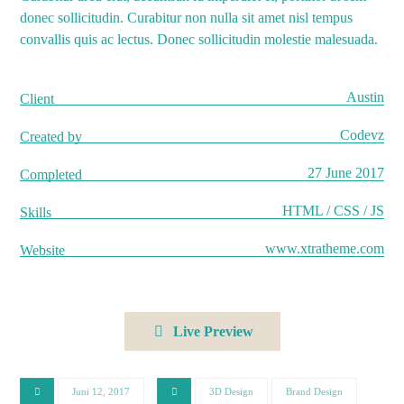
donec sollicitudin. Curabitur non nulla sit amet nisl tempus
convallis quis ac lectus. Donec sollicitudin molestie malesuada.
Austin
Client
Codevz
Created by
27 June 2017
Completed
HTML / CSS / JS
Skills
www.xtratheme.com
Website
Live Preview
Juni 12, 2017
3D Design
Brand Design