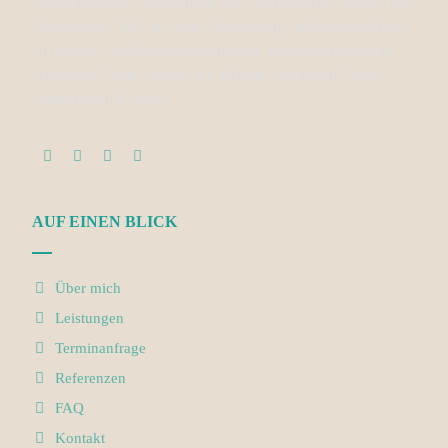
Leben bedeutet Veränderung, die Zeit hinterlässt Spuren und
Geschichten. Mut ist, deine Veränderung selbst in die Hand
zu nehmen, alte Kapitel zu schließen und neue Kapitel zu
schreiben. Gerne begleite ich dich bei den ersten Zeilen
deiner neuen Kapitel.
AUF EINEN BLICK
Über mich
Leistungen
Terminanfrage
Referenzen
FAQ
Kontakt